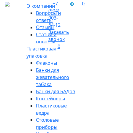
+7
0
О компании
(904)
Вопросы и
003-
ответы
64-12
Отзывы
Заказать
Статьи и
звонок
новости
0
Пластиковая
упаковка
Флаконы
Банки для
жевательного
табака
Банки для БАДов
Контейнеры
Пластиковые
ведра
Столовые
приборы