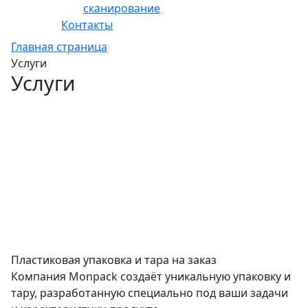
сканирование
Контакты
Главная страница
Услуги
Услуги
Monpack — производитель пластиковой
упаковки с полным циклом: от
проектирования и изготовления пресс-форм
до производства тары и контрактной
фасовки. Каждое решение создаём под
задачи вашего бизнеса.
Пластиковая упаковка и тара на заказ
Компания Monpack создаёт уникальную упаковку и
тару, разработанную специально под ваши задачи