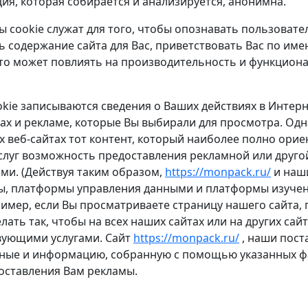
я, которая собирается и анализируется, анонимна.
 cookie служат для того, чтобы опознавать пользоват
 содержание сайта для Вас, приветствовать Вас по им
 это может повлиять на производительность и функцион
okie записываются сведения о Ваших действиях в Интер
ках и рекламе, которые Вы выбирали для просмотра. Одн
х веб-сайтах тот контент, который наиболее полно орие
слуг возможность предоставления рекламной или друго
ми. (Действуя таким образом,
https://monpack.ru/
и наш
ы, платформы управления данными и платформы изучен
ример, если Вы просматриваете страницу нашего сайта
ать так, чтобы на всех наших сайтах или на других сайт
твующими услугами. Сайт
https://monpack.ru/
, наши пост
ные и информацию, собранную с помощью указанных фа
доставления Вам рекламы.