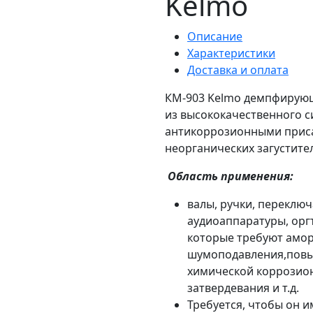
Kelmo
Описание
Характеристики
Доставка и оплата
КМ-903 Kelmo демпфирующ
из высококачественного с
антикоррозионными приса
неорганических загустите
Область применения:
валы, ручки, переключ
аудиоаппаратуры, оргт
которые требуют амор
шумоподавления,повы
химической коррозион
затвердевания и т.д.
Требуется, чтобы он 