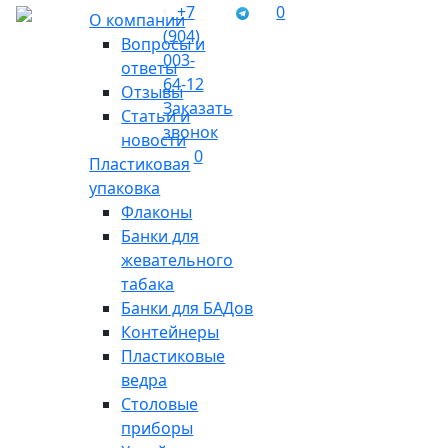
+7
0
О компании
(904)
Вопросы и
003-
ответы
64-12
Отзывы
Заказать
Статьи и
звонок
новости
0
Пластиковая
упаковка
Флаконы
Банки для
жевательного
табака
Банки для БАДов
Контейнеры
Пластиковые
ведра
Столовые
приборы