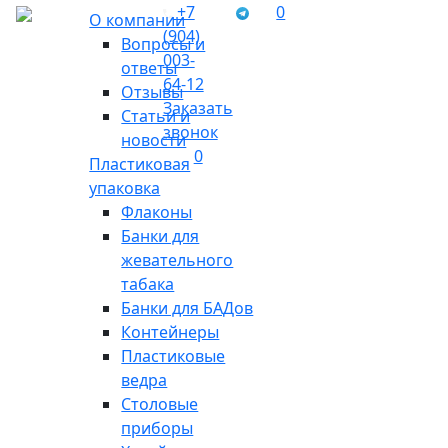
+7
0
О компании
(904)
Вопросы и
003-
ответы
64-12
Отзывы
Заказать
Статьи и
звонок
новости
0
Пластиковая
упаковка
Флаконы
Банки для
жевательного
табака
Банки для БАДов
Контейнеры
Пластиковые
ведра
Столовые
приборы