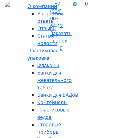
+7
0
О компании
(904)
Вопросы и
003-
ответы
64-12
Отзывы
Заказать
Статьи и
звонок
новости
0
Пластиковая
упаковка
Флаконы
Банки для
жевательного
табака
Банки для БАДов
Контейнеры
Пластиковые
ведра
Столовые
приборы